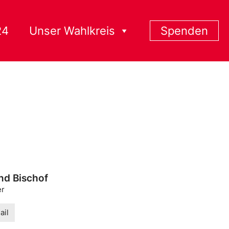
24
Unser Wahlkreis
Spenden
nd Bischof
er
ail