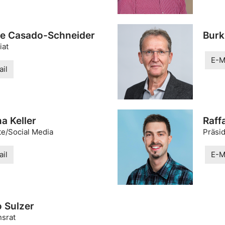
le Casado-Schneider
Burk
iat
E-M
il
a Keller
Raff
e/Social Media
Präsi
il
E-M
o Sulzer
nsrat