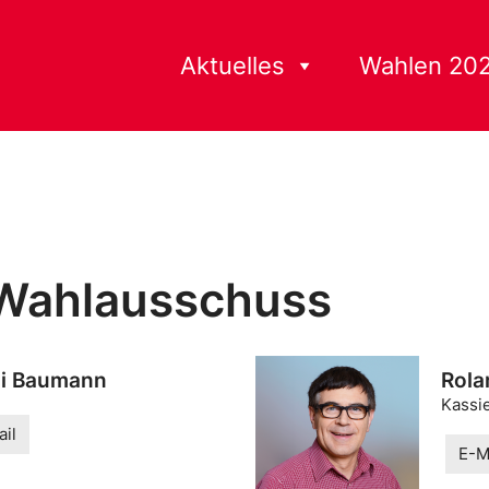
Aktuelles
Wahlen 20
 Wahlausschuss
i Baumann
Rola
Kassi
il
E-M