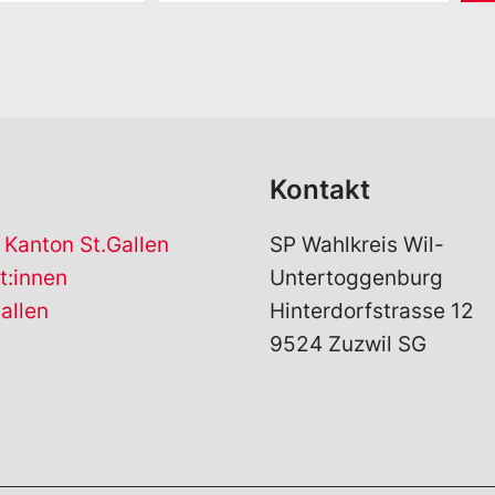
M
a
i
l
*
Kontakt
 Kanton St.Gallen
SP Wahlkreis Wil-
t:innen
Untertoggenburg
allen
Hinterdorfstrasse 12
9524 Zuzwil SG