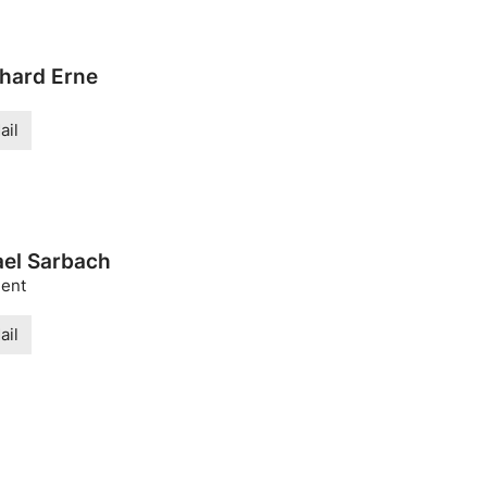
hard Erne
ail
ael Sarbach
dent
ail