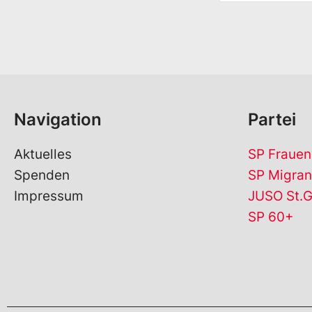
r
n
a
m
e
*
Navigation
Partei
Aktuelles
SP Frauen
Spenden
SP Migran
Impressum
JUSO St.G
SP 60+