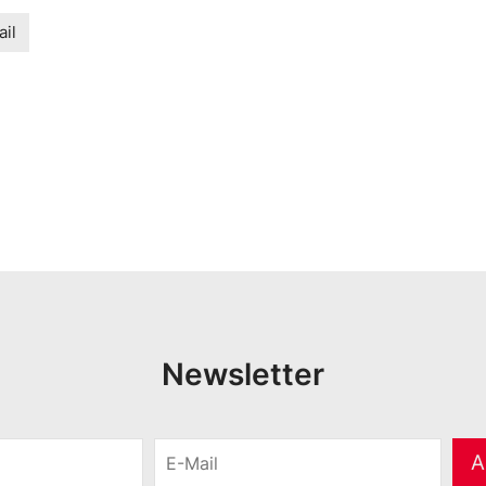
il
Newsletter
E
A
-