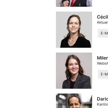
Céci
Aktuar
E-Ma
Milen
Websit
E-Ma
Dari
Kanto