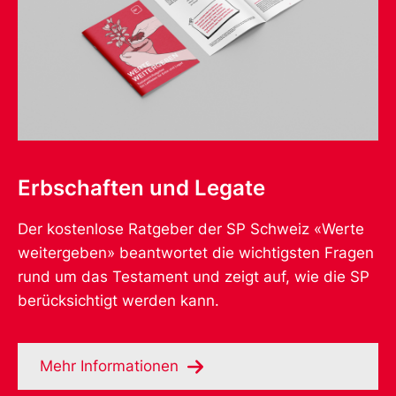
Erbschaften und Legate
Der kostenlose Ratgeber der SP Schweiz «Werte
weitergeben» beantwortet die wichtigsten Fragen
rund um das Testament und zeigt auf, wie die SP
berücksichtigt werden kann.
Mehr Informationen