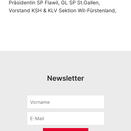
Präsidentin SP Flawil, GL SP St.Gallen,
Vorstand KSH & KLV Sektion Wil-Fürstenland,
Newsletter
V
o
r
E
n
-
a
M
m