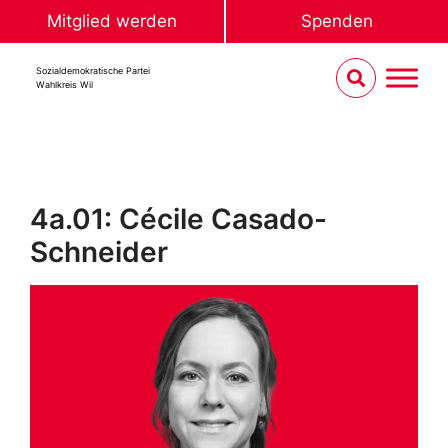
Mitglied werden
Spenden
Sozialdemokratische Partei
Wahlkreis Wil
4a.01: Cécile Casado-
Schneider