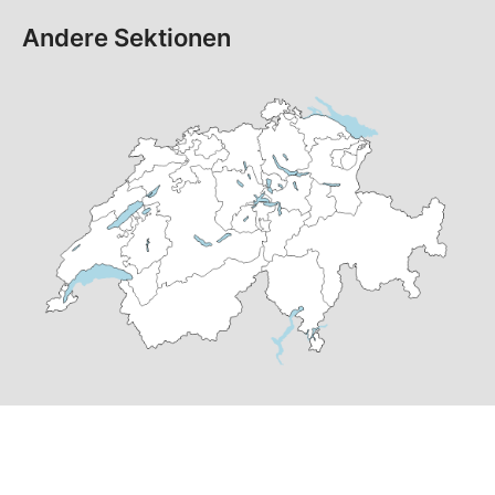
Andere Sektionen
© Copyright
2026
SP Wahlkreis Wil-Untertoggenburg |
realisiert von
pr24