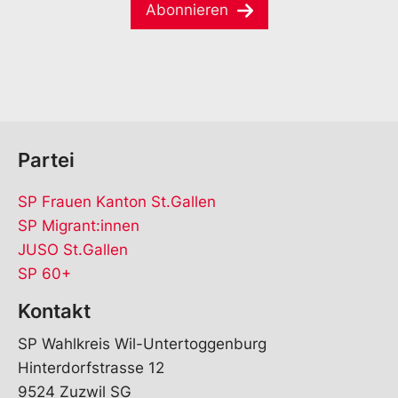
a
e
Abonnieren
i
*
l
*
Partei
SP Frauen Kanton St.Gallen
SP Migrant:innen
JUSO St.Gallen
SP 60+
Kontakt
SP Wahlkreis Wil-Untertoggenburg
Hinterdorfstrasse 12
9524 Zuzwil SG